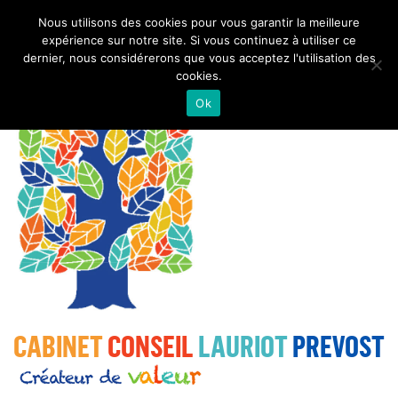
Navigation
Nous utilisons des cookies pour vous garantir la meilleure
expérience sur notre site. Si vous continuez à utiliser ce
dernier, nous considérerons que vous acceptez l'utilisation des
cookies.
Ok
CABINET
CONSEIL
LAURIOT
PREVOST