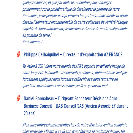
quelques années, et que j’ai voulu te rencontrer pour échanger
prudemment sur la problématique de développer la pomme de terre
Amandine, je ne pensais pas qu’en deux temps trois mouvements tu serais
devenu l’animateur incontournable de cette collective de Variété-Marque,
capable de faire marcher au pas une bonne dizaine de madrés négociants
en pomme de terre !
Amicalement.
Philippe Celhaiguibel
–
Directeur d’exploitation AZ FRANCE
Ta vision à 360 ° dans notre monde des F&L apporte un œil qui change de
notre lorgnette habituelle. Tes conseils prodigués , même s’ils ne sont pas
forcément appliqués nous forcent à réfléchir et à nous remettre en
question. Tu as toujours réussi à appuyer là où ça faisait mal…
Daniel Bonnabeau – Dirigeant Fondateur Décisions Agro
Business Conseil – DAB Conseil SAS (Ancien Associé EY durant
20 ans)
Alex, mes impressions ressenties lors de notre 1ère intervention conjointe
chez un de nos clients, il y a 18 ans, n’ont fait que se renforcer depuis. Un