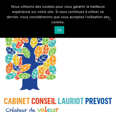
Navigation
Nous utilisons des cookies pour vous garantir la meilleure
expérience sur notre site. Si vous continuez à utiliser ce
dernier, nous considérerons que vous acceptez l'utilisation des
cookies.
Ok
CABINET
CONSEIL
LAURIOT
PREVOST